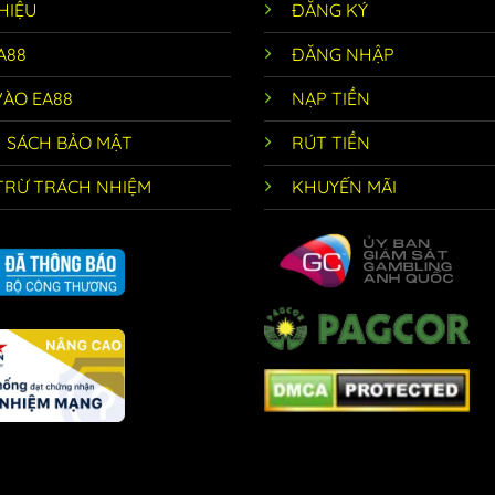
THIỆU
ĐĂNG KÝ
A88
ĐĂNG NHẬP
VÀO EA88
NẠP TIỀN
 SÁCH BẢO MẬT
RÚT TIỀN
TRỪ TRÁCH NHIỆM
KHUYẾN MÃI