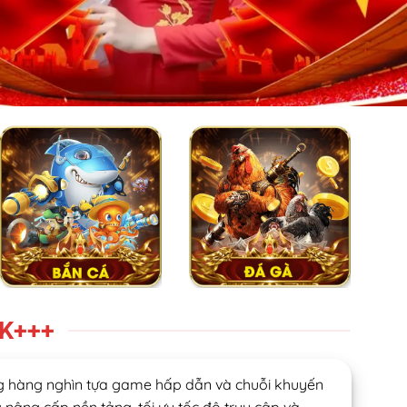
8K+++
 cùng hàng nghìn tựa game hấp dẫn và chuỗi khuyến