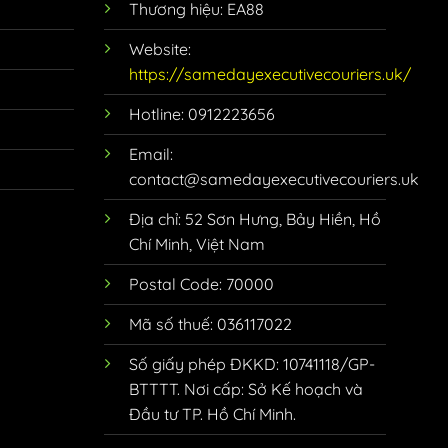
Thương hiệu: EA88
Website:
https://samedayexecutivecouriers.uk/
Hotline: 0912223656
Email:
contact@samedayexecutivecouriers.uk
Địa chỉ: 52 Sơn Hưng, Bảy Hiền, Hồ
Chí Minh, Việt Nam
Postal Code: 70000
Mã số thuế: 036117022
Số giấy phép ĐKKD: 10741118/GP-
BTTTT. Nơi cấp: Sở Kế hoạch và
Đầu tư TP. Hồ Chí Minh.