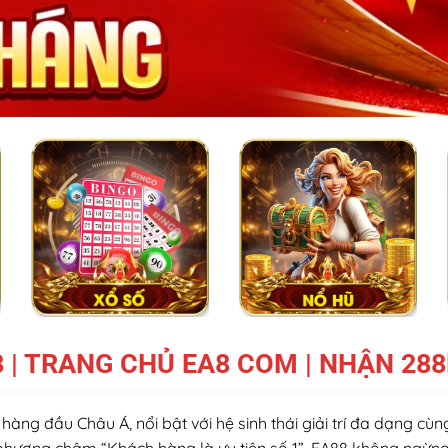
 | TRANG CHỦ EA8 COM | NHẬN 28
ín hàng đầu Châu Á, nổi bật với hệ sinh thái giải trí đa dạng