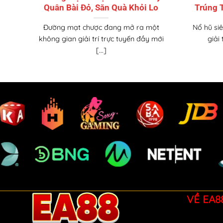
Quân Bài Đỏ, Săn Quà Khỏi Lo
Trúng 
bứt
Đường mạt chược đang mở ra một
Nổ hũ si
..]
không gian giải trí trực tuyến đầy mới
giải 
[...]
VỀ EA8