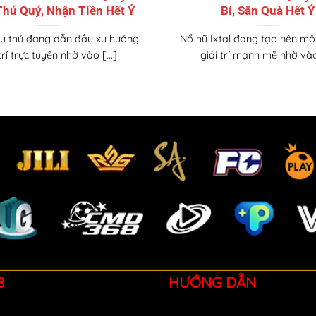
Thú Quý, Nhận Tiền Hết Ý
Bí, Săn Quà Hết Ý
êu thú đang dẫn đầu xu hướng
Nổ hũ Ixtal đang tạo nên mộ
trí trực tuyến nhờ vào [...]
giải trí mạnh mẽ nhờ vào 
8
HƯỚNG DẪN